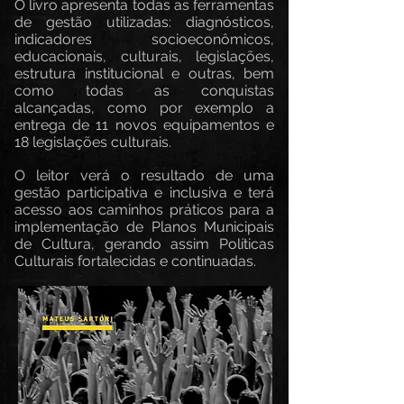
O livro apresenta todas as ferramentas
de gestão utilizadas: diagnósticos,
indicadores socioeconômicos,
educacionais, culturais, legislações,
estrutura institucional e outras, bem
como todas as conquistas
alcançadas, como por exemplo a
entrega de 11 novos equipamentos e
18 legislações culturais.
O leitor verá o resultado de uma
gestão participativa e inclusiva e terá
acesso aos caminhos práticos para a
implementação de Planos Municipais
de Cultura, gerando assim Políticas
Culturais fortalecidas e continuadas.