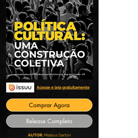
Acesse e leia gratuitamente
Comprar Agora
Release Completo
AUTOR:
Mateus Sartori