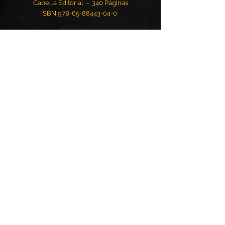
Capella Editorial - 340 Páginas
ISBN
978-65-88443-04-0
GALERIA
Lançamento do livro realizado na
ProAmbiente em Mogi das Cruzes -
Fotos: Danilo Duviliers