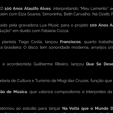
 CD
100 Anos Ataulfo Alves
, interpretando “Meu Lamento” a
bém com Elza Soares, Simoninha, Beth Carvalho, Ná Ozetti, 
ado pela gravadora Lua Music para o projeto
100 Anos A
lução” em dueto com Fabiana Cozza.
pianista Tiago Costa, lançou
Franciscos
, quarto trabalh
a brasileira. O disco tem sonoridade moderna, arranjos ori
 e acordeonista Guilherme Ribeiro, lançou
Que Se Dese
aria de Cultura e Turismo de Mogi das Cruzes, função que 
rão de Música
, que valoriza compositores e intérpretes da 
etornou ao estúdio para lançar
Na Volta que o Mundo 