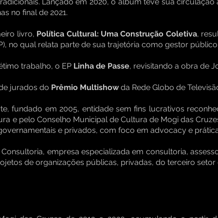
radicionais. Lançado em 2020, o álbum teve sua circulação
s no final de 2021.
iro livro,
Política Cultural: Uma Construção Coletiva
, res
, no qual relata parte de sua trajetória como gestor público
timo trabalho, o EP
Linha de Passe
, revisitando a obra de 
 de jurados do
Prêmio Multishow
da Rede Globo de Televisã
iarte, fundado em 2005, entidade sem fins lucrativos reconh
ura e pelo Conselho Municipal de Cultura de Mogi das Cruzes
, governamentais e privados, com foco em advocacy e prátic
7 Consultoria, empresa especializada em consultoria, assess
jetos de organizações públicas, privadas, do terceiro setor e