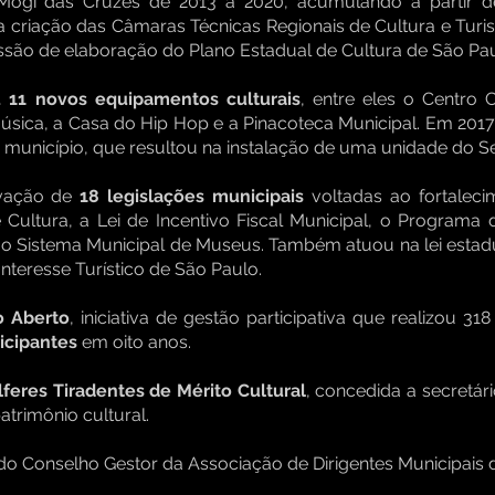
 Mogi das Cruzes de 2013 a 2020, acumulando a partir 
a criação das Câmaras Técnicas Regionais de Cultura e Tur
ssão de elaboração do Plano Estadual de Cultura de São Pau
ou 11 novos equipamentos culturais
, entre eles o Centro 
úsica, a Casa do Hip Hop e a Pinacoteca Municipal. Em 2017 
do município, que resultou na instalação de uma unidade do 
ovação de
18 legislações municipais
voltadas ao fortaleci
 Cultura, a Lei de Incentivo Fiscal Municipal, o Programa
 o Sistema Municipal de Museus. Também atuou na lei estad
nteresse Turístico de São Paulo.
o Aberto
, iniciativa de gestão participativa que realizou 31
ticipantes
em oito anos.
feres Tiradentes de Mérito Cultural
, concedida a secretá
trimônio cultural.
 do Conselho Gestor da Associação de Dirigentes Municipais 