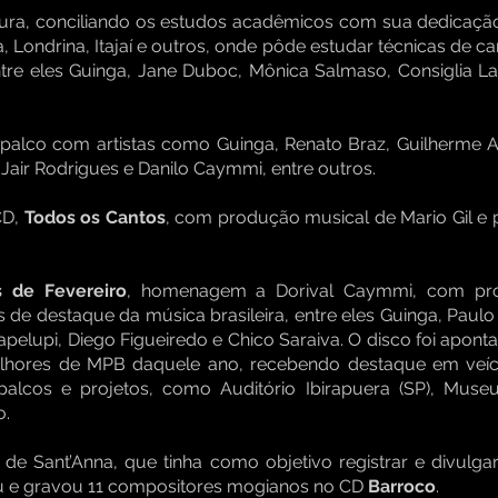
tura, conciliando os estudos acadêmicos com sua dedicação 
 Londrina, Itajaí e outros, onde pôde estudar técnicas de c
tre eles Guinga, Jane Duboc, Mônica Salmaso, Consiglia La
o palco com artistas como Guinga, Renato Braz, Guilherme Ar
, Jair Rodrigues e Danilo Caymmi, entre outros.
CD,
Todos os Cantos
, com produção musical de Mario Gil e 
s de Fevereiro
, homenagem a Dorival Caymmi, com pro
as de destaque da música brasileira, entre eles Guinga, Paulo
apelupi, Diego Figueiredo e Chico Saraiva. O disco foi aponta
hores de MPB daquele ano, recebendo destaque em veí
alcos e projetos, como Auditório Ibirapuera (SP), Mus
o.
 de Sant’Anna, que tinha como objetivo registrar e divulg
iu e gravou 11 compositores mogianos no CD
Barroco
.